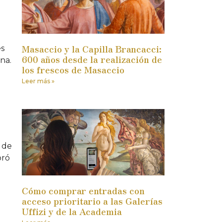
Masaccio y la Capilla Brancacci:
es
600 años desde la realización de
na.
los frescos de Masaccio
Leer más »
a de
bró
Cómo comprar entradas con
acceso prioritario a las Galerías
Uffizi y de la Academia