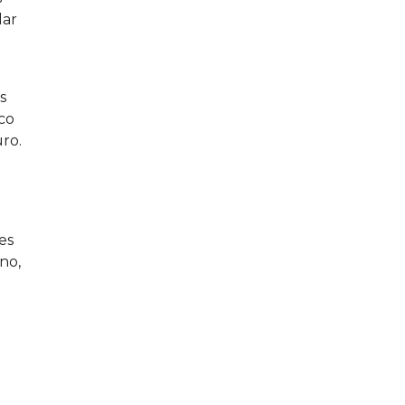
lar
s
co
uro.
es
no,
e