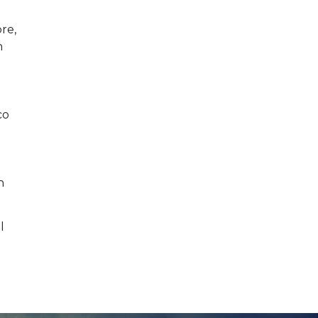
bre,
n
co
n
l