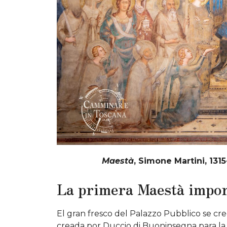
Maestà
, Simone Martini, 13
La primera Maestà import
El gran fresco del Palazzo Pubblico se cr
creada por Duccio di Buoninsegna para la C