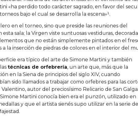
ini «ha perdido todo carácter sagrado, en favor del secu
orneos bajo el cual se desarrolla la escena»¹.
ero en el torneo, sino que preside las reuniones del
 esta sala; la Virgen viste suntuosas vestiduras, decorada
 elementos que no están simplemente pintados en el fres
 a la inserción de piedras de colores en el interior del m
erficie era típico del arte de Simone Martini y también
 las
técnicas de orfebrería
, un arte que, más que la
ción en la Siena de principios del siglo XIV, cuando
ían sido llamados a trabajar como orfebres para las cort
alentino, autor del preciosísimo Relicario de San Galga
imone Martini conocía bien era el punzón, utilizado en
dallas y que el artista sienés supo utilizar en la serie d
ajestad.