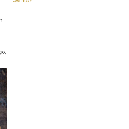
Leer más »
en
go,