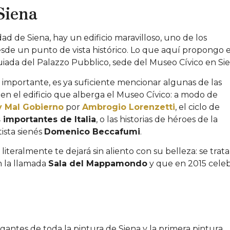
Siena
ad de Siena, hay un edificio maravilloso, uno de los
sde un punto de vista histórico. Lo que aquí propongo 
uiada del Palazzo Pubblico, sede del Museo Cívico en Sie
 importante, es ya suficiente mencionar algunas de las
n el edificio que alberga el Museo Cívico: a modo de
y Mal Gobierno
por
Ambrogio Lorenzetti
, el ciclo de
 importantes de Italia
, o las historias de héroes de la
ista sienés
Domenico Beccafumi
.
literalmente te dejará sin aliento con su belleza: se trat
 la llamada
Sala del Mappamondo
y que en 2015 cele
egantes de toda la pintura de Siena y la primera pintura