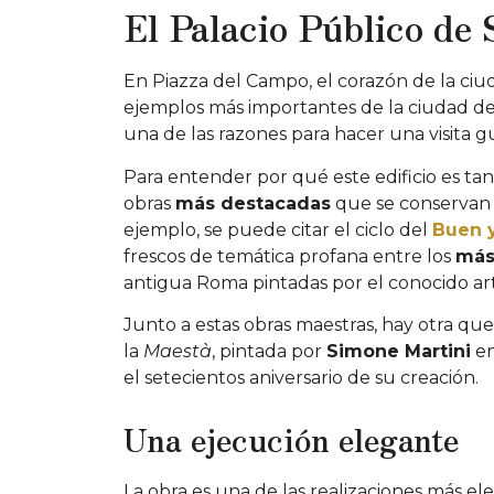
El Palacio Público de 
En Piazza del Campo, el corazón de la ciud
ejemplos más importantes de la ciudad de
una de las razones para hacer una visita g
Para entender por qué este edificio es tan
obras
más destacadas
que se conservan e
ejemplo, se puede citar el ciclo del
Buen 
frescos de temática profana entre los
más
antigua Roma pintadas por el conocido art
Junto a estas obras maestras, hay otra que 
la
Maestà
, pintada por
Simone Martini
en
el setecientos aniversario de su creación.
Una ejecución elegante
La obra es una de las realizaciones más el