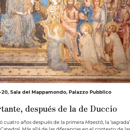
15-20, Sala del Mappamondo, Palazzo Pubblico
ante, después de la de Duccio
eó cuatro años después de la primera
Maestà
, la ‘sagrada’
atedral. Más allá de las diferencias en el contexto de la