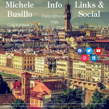
Michele
Info
Links &
Busillo
Social
Para obtener
más
Blog
Guía turístico y
información
de excursiones
Quién soy
sobre la visita,
oficial de
Tarifas
para obtener
Florencia y Siena
P.Iva:
Contactos
una cotización
05245900658
del itinerario
Pec:
michele.busillo@pec.it
personalizado,
Cookie Policy
contácteme
Privacy Policy
en:
info@guidaturistica-
michelebusillo.com
+39
3332591526
Copyright © Guida Turistica Michele Busillo
Powered by Dotflorence® Srl