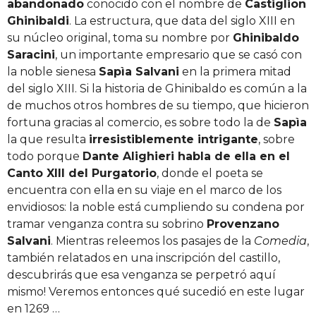
abandonado
conocido con el nombre de
Castiglion
Ghinibaldi
. La estructura, que data del siglo XIII en
su núcleo original, toma su nombre por
Ghinibaldo
Saracini
, un importante empresario que se casó con
la noble sienesa
Sapìa Salvani
en la primera mitad
del siglo XIII. Si la historia de Ghinibaldo es común a la
de muchos otros hombres de su tiempo, que hicieron
fortuna gracias al comercio, es sobre todo la de
Sapìa
la que resulta
irresistiblemente intrigante
, sobre
todo porque
Dante Alighieri habla de ella en el
Canto XIII del Purgatorio
, donde el poeta se
encuentra con ella en su viaje en el marco de los
envidiosos: la noble está cumpliendo su condena por
tramar venganza contra su sobrino
Provenzano
Salvani
. Mientras releemos los pasajes de la
Comedia
,
también relatados en una inscripción del castillo,
descubrirás que esa venganza se perpetró aquí
mismo! Veremos entonces qué sucedió en este lugar
en 1269 …