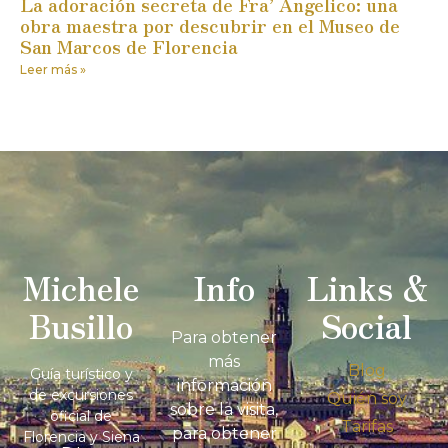
La adoración secreta de Fra’ Angelico: una
obra maestra por descubrir en el Museo de
San Marcos de Florencia
Leer más »
Michele
Info
Links &
Busillo
Social
Para obtener
más
Blog
Guía turístico y
información
de excursiones
Quién soy
sobre la visita,
oficial de
Tarifas
para obtener
Florencia y Siena