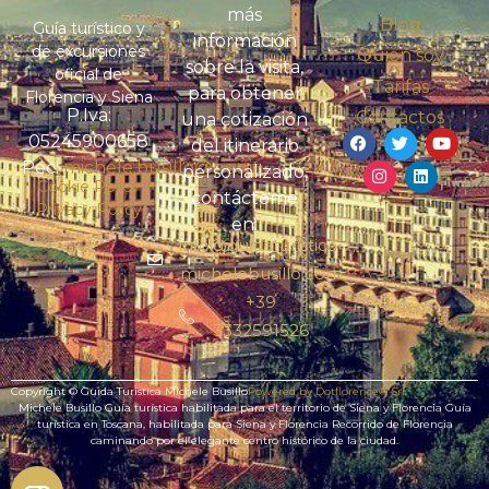
más
Blog
Guía turístico y
información
de excursiones
Quién soy
sobre la visita,
oficial de
Tarifas
para obtener
Florencia y Siena
P.Iva:
Contactos
una cotización
05245900658
del itinerario
Pec:
michele.busillo@pec.it
personalizado,
Cookie Policy
contácteme
Privacy Policy
en:
info@guidaturistica-
michelebusillo.com
+39
3332591526
Copyright © Guida Turistica Michele Busillo
Powered by Dotflorence® Srl
Michele Busillo Guía turística habilitada para el territorio de Siena y Florencia Guía
turística en Toscana, habilitada para Siena y Florencia Recorrido de Florencia
caminando por el elegante centro histórico de la ciudad.