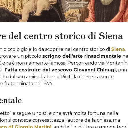
e del centro storico di Siena
piccolo gioiello da scoprire nel centro storico di
Siena
.
i trovare un piccolo
scrigno dell’arte rinascimentale
ne
 Siena è normalmente famosa. Percorrendo via Montanini 
i.
Fatta costruire dal vescovo Giovanni Chinugi,
pri
uita dal suo amico fraterno Pio II, la chiesetta sorge
, e fu terminata nel 1477.
entale
ietto” e segue uno stile che avrà molta fortuna nella
n si conosce con esattezza l’autore della chiesa, ma
co di Giorgio Martini
,
architetto, pittore e grande teor