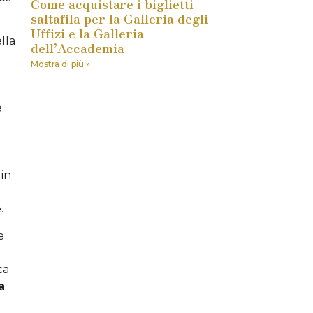
Come acquistare i biglietti
saltafila per la Galleria degli
Uffizi e la Galleria
lla
dell’Accademia
Mostra di più »
e
 in
.
e
ca
a