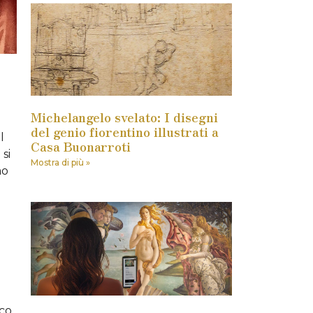
Michelangelo svelato: I disegni
del genio fiorentino illustrati a
l
Casa Buonarroti
si
Mostra di più »
mo
ico