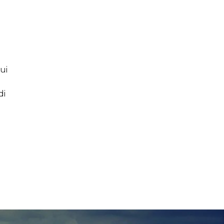
ui
di