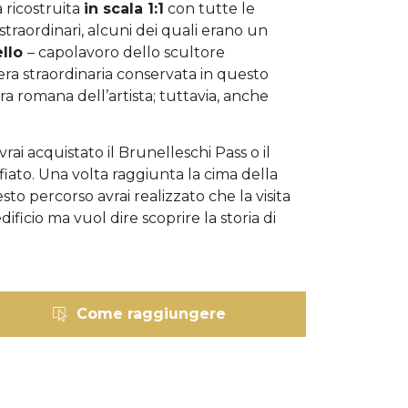
a ricostruita
in scala 1:1
con tutte le
traordinari, alcuni dei quali erano un
ello
– capolavoro dello scultore
era straordinaria conservata in questo
 romana dell’artista; tuttavia, anche
i acquistato il Brunelleschi Pass o il
fiato.
Una volta raggiunta la cima della
sto percorso avrai realizzato che la visita
icio ma vuol dire scoprire la storia di
Come raggiungere