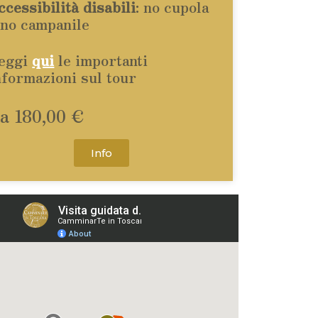
ccessibilità disabili
: no cupola
 no campanile
eggi
qui
le importanti
nformazioni sul tour
a 180,00 €
Info