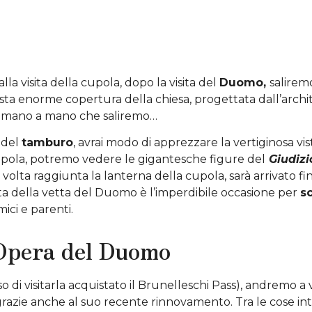
a visita della cupola, dopo la visita
del
Duomo,
saliremo
sta enorme copertura della chiesa, progettata dall’archi
o mano a mano che saliremo…
 del
tamburo
, avrai modo di apprezzare la vertiginosa vi
upola, potremo vedere le gigantesche figure del
Giudizi
olta raggiunta la lanterna della cupola, sarà arrivato 
ta della vetta del Duomo è l’imperdibile occasione per
sc
ici e parenti.
’Opera del Duomo
o di visitarla acquistato il Brunelleschi Pass), andremo a v
grazie anche al suo recente rinnovamento. Tra le cose int