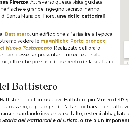
essa Firenze
. Attraverso questa visita guidata
tiche fisiche e grande ingegno tecnico, hanno
 di Santa Maria del Fiore,
una delle cattedrali
al
Battistero
, un edificio che si fa risalire all’epoca
 potremo vedere le
magnifiche Porte bronzee
del Nuovo Testamento
. Realizzate dall’orafo
ant’anni, esse rappresentano un’eccezionale
’uomo, oltre che prezioso documento della scultura
del Battistero
el Battistero o del cumulativo Battistero più Museo dell’
tuosissimo; raggiungendo l’altare potrai vedere, attravers
omana
. Guardando invece verso l’alto, resterai abbagliato 
la
Storia dei Patriarchi
e di Cristo
, oltre a un imponen