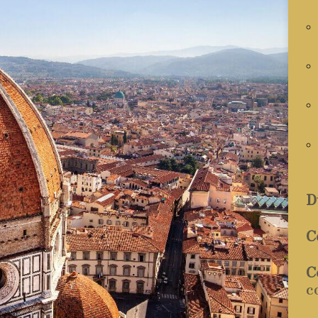
D
C
C
c