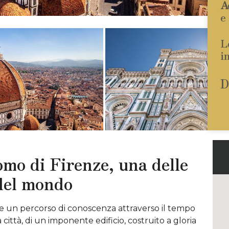
A
e
L
i
D
omo di Firenze,
una delle
 del mondo
re un percorso di conoscenza attraverso il tempo
a città, di un imponente edificio, costruito a gloria