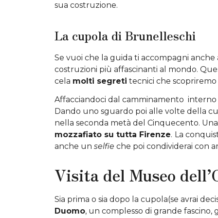
sua costruzione.
La cupola di Brunelleschi
Se vuoi che la guida ti accompagni anche all
costruzioni più affascinanti al mondo. Que
cela
molti segreti
tecnici che scoprirem
Affacciandoci dal camminamento
interno
Dando uno sguardo poi alle volte della c
nella seconda metà del Cinquecento. Una v
mozzafiato su tutta Firenze
.
La conquis
anche un
selfie
che poi condividerai con am
Visita del Museo dell
Sia prima o sia dopo la cupola(se avrai decis
Duomo
, un complesso di grande fascino, 