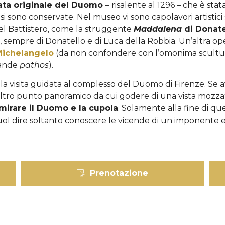
ata originale del Duomo
– risalente al 1296 – che è stat
 sono conservate. Nel museo vi sono capolavori artistici s
el Battistero, come la struggente
Maddalena
di Donat
, sempre di Donatello e di Luca della Robbia. Un’altra op
ichelangelo
(da non confondere con l’omonima scultura
rande
pathos
).
visita guidata al complesso del Duomo di Firenze. Se avra
l’altro punto panoramico da cui godere di una vista mozza
mirare
il Duomo e la cupola
. Solamente alla fine di que
 dire soltanto conoscere le vicende di un imponente edif
Prenotazione