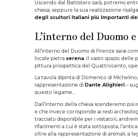
Uscendo dal Battistero
sarà, potremo entr
chiesa; seppure la sua realizzazione risalg
degli scultori italiani più importanti de
L’interno del Duomo e 
All’interno del Duomo
di Firenze sarai com
locale pietra
serena
. Il vasto spazio dell
pittura prospettica del Quattrocento, ope
La tavola dipinta
di Domenico di Michelino
rappresentazione di
Dante Alighieri
– sug
questo legame…
Dall’interno della chiesa
scenderemo poi in 
e che invece corrisponde ai resti archeolog
tracciato disponibile per i visitatori, andr
rifacimenti a cui è stata sottoposta, l’anti
oltre alla rappresentazione di animali, si 