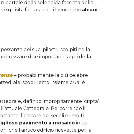
 portale della splendida facciata della
di squisita fattura a cui lavorarono
alcuni
sanza dei suoi pilastri, scolpiti nella
o apprezzare due importanti saggi della
renze
– probabilmente la più celebre
attedrale: scopriremo insieme qual è
ttedrale, definito impropriamente ‘cripta’
 all’attuale Cattedrale. Percorrendo il
stante il passare dei secoli e i molti
viglioso pavimento a mosaico
in cui,
i che l’antico edificio ricevette per la