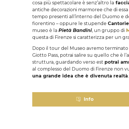
cosa più spettacolare è senz’altro la
facci
antiche decorazioni marmoree che di essa si
tempo presenti all’interno del Duomo e d
fiorentino – oppure le stupende
Cantorie
museo è la
Pietà Bandini
, un gruppo di
M
questa di Firenze si caratterizza per un g
Dopo il tour
del Museo avremo terminato la 
Giotto Pass, potrai salire su quello che è 
struttura, guardando verso est
potrai am
al complesso del Duomo di Firenze non vuol
una grande idea che è divenuta realtà
.
Info