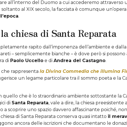
are all’interno del Duomo a cui accederemo attraverso un
a soltanto al XIX secolo, la facciata è comunque un’opera 
ll’epoca
.
la chiesa di Santa Reparata
pletamente rapito dall’imponenza dell’ambiente e dalla pos
e pareti – semplicemente bianche – è dove però si posson
ra di
Paolo Uccello
e di
Andrea del Castagno
.
, che rappresenta
la Divina Commedia che illumina Fi
gerisce un legame particolare tra il sommo poeta e la C
quello che è lo straordinario ambiente sottostante la Ca
ici di
Santa Reparata
, vale a dire, la chiesa preesistente
emo a scoprire uno spazio davvero affascinante poiché, nono
ca chiesa di Santa Reparata conserva quasi intatto
il mera
leggono ancora delle iscrizioni che documentano le donazion