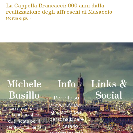
La Cappella Brancacci: 600 anni dalla
realizzazione degli affreschi di Masaccio
Mostra di più »
Michele
Info
Links &
Busillo
Social
Per info su
preventivi per i
Blog
Guida turistica ed
gruppi, o per
escursionistica
Chi sono
personalizzare
qualificata per il
Tariffe
l’itinerario
territorio di Siena
Contatti