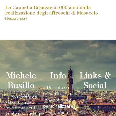
La Cappella Brancacci: 600 anni dalla
realizzazione degli affreschi di Masaccio
Mostra di più »
Michele
Info
Links &
Busillo
Social
Per info su
preventivi per i
Blog
Guida turistica ed
gruppi, o per
escursionistica
Chi sono
personalizzare
qualificata per il
Tariffe
l’itinerario
territorio di Siena