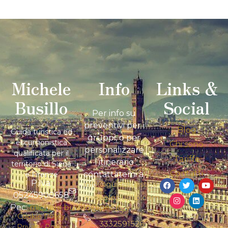
Michele
Info
Links &
Busillo
Social
Per info su
preventivi per i
Blog
Guida turistica ed
gruppi, o per
escursionistica
Chi sono
personalizzare
qualificata per il
Tariffe
l’itinerario
territorio di Siena
Contatti
contattatemi a:
e Firenze
P.Iva:
info@guidaturistica-
05245900658
michelebusillo.com
Pec:
michele.busillo@pec.it
+39
Cookie Policy
3332591526
Privacy Policy