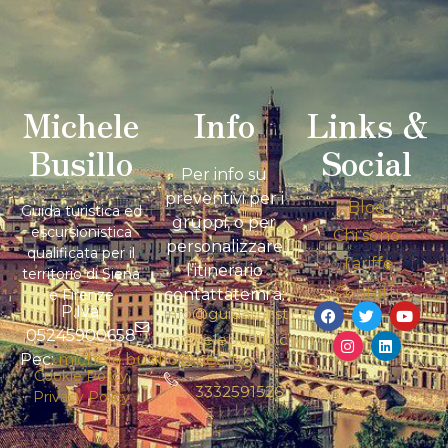
Michele
Info
Links &
Busillo
Social
Per info su
preventivi per i
Blog
Guida turistica ed
gruppi, o per
escursionistica
Chi sono
personalizzare
qualificata per il
Tariffe
l’itinerario
territorio di Siena
Contatti
contattatemi a:
e Firenze
P.Iva:
info@guidaturistica-
05245900658
michelebusillo.com
Pec:
michele.busillo@pec.it
+39
Cookie Policy
3332591526
Privacy Policy