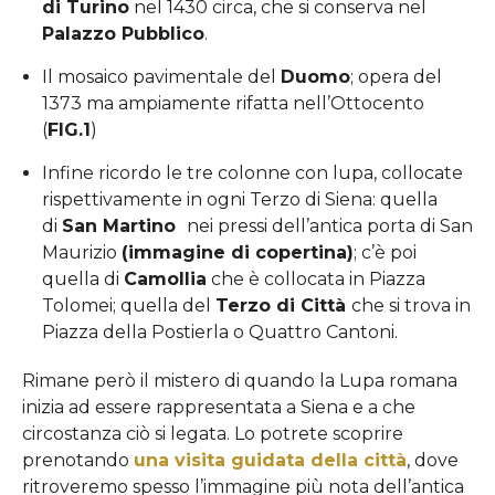
di Turino
nel 1430 circa, che si conserva nel
Palazzo Pubblico
.
Il mosaico pavimentale del
Duomo
; opera del
1373 ma ampiamente rifatta nell’Ottocento
(
FIG.1
)
Infine ricordo le tre colonne con lupa, collocate
rispettivamente in ogni Terzo di Siena: quella
di
San Martino
nei pressi dell’antica porta di San
Maurizio
(immagine di copertina)
; c’è poi
quella di
Camollia
che è collocata in Piazza
Tolomei; quella del
Terzo di Città
che si trova in
Piazza della Postierla o Quattro Cantoni.
Rimane però il mistero di quando la Lupa romana
inizia ad essere rappresentata a Siena e a che
circostanza ciò si legata. Lo potrete scoprire
prenotando
una visita guidata della città
, dove
ritroveremo spesso l’immagine più nota dell’antica