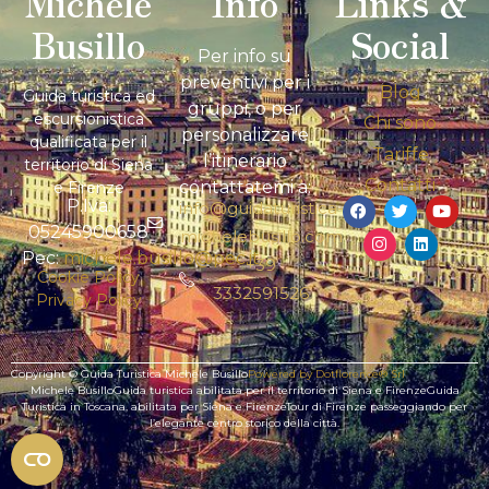
Michele
Info
Links &
Busillo
Social
Per info su
preventivi per i
Blog
Guida turistica ed
gruppi, o per
escursionistica
Chi sono
personalizzare
qualificata per il
Tariffe
l’itinerario
territorio di Siena
Contatti
contattatemi a:
e Firenze
P.Iva:
info@guidaturistica-
05245900658
michelebusillo.com
Pec:
michele.busillo@pec.it
+39
Cookie Policy
3332591526
Privacy Policy
Copyright © Guida Turistica Michele Busillo
Powered by Dotflorence® Srl
Michele BusilloGuida turistica abilitata per il territorio di Siena e FirenzeGuida
Turistica in Toscana, abilitata per Siena e FirenzeTour di Firenze passeggiando per
l’elegante centro storico della città.