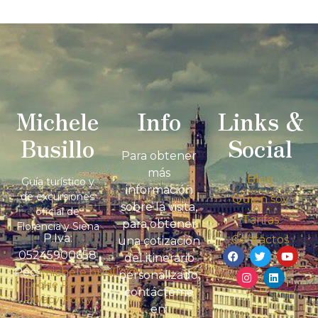
Michele
Info
Links &
Busillo
Social
Para obtener
más
Blog
Guía turístico y
información
de excursiones
Quién soy
sobre la visita,
oficial de
Tarifas
para obtener
Florencia y Siena
P.Iva:
Contactos
una cotización
05245900658
del itinerario
Pec:
michele.busillo@pec.it
personalizado,
Cookie Policy
contácteme
Privacy Policy
en: